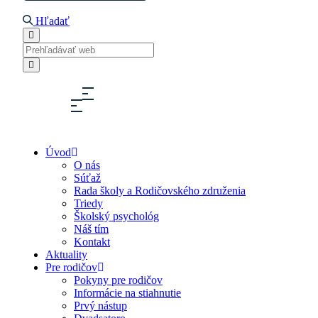
Hľadať
Úvod
O nás
Súťaž
Rada školy a Rodičovského združenia
Triedy
Školský psychológ
Náš tím
Kontakt
Aktuality
Pre rodičov
Pokyny pre rodičov
Informácie na stiahnutie
Prvý nástup