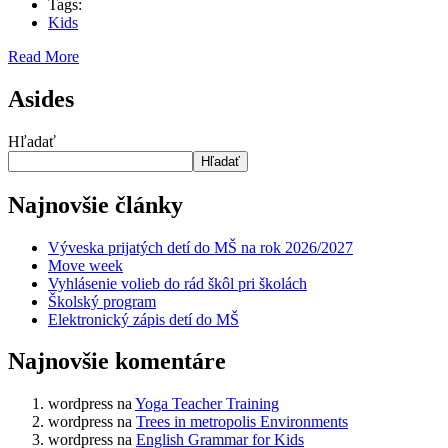
Tags:
Kids
Read More
Asides
Hľadať
Hľadať
Najnovšie články
Výveska prijatých detí do MŠ na rok 2026/2027
Move week
Vyhlásenie volieb do rád škôl pri školách
Školský program
Elektronický zápis detí do MŠ
Najnovšie komentáre
wordpress
na
Yoga Teacher Training
wordpress
na
Trees in metropolis Environments
wordpress
na
English Grammar for Kids