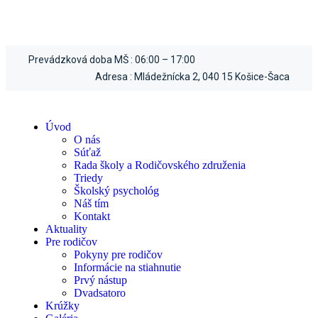
Skip
Prevádzková doba MŠ :
06:00 – 17:00
to
content
Adresa :
Mládežnícka 2, 040 15 Košice-Šaca
Úvod
O nás
Súťaž
Rada školy a Rodičovského združenia
Triedy
Školský psychológ
Náš tím
Kontakt
Aktuality
Pre rodičov
Pokyny pre rodičov
Informácie na stiahnutie
Prvý nástup
Dvadsatoro
Krúžky