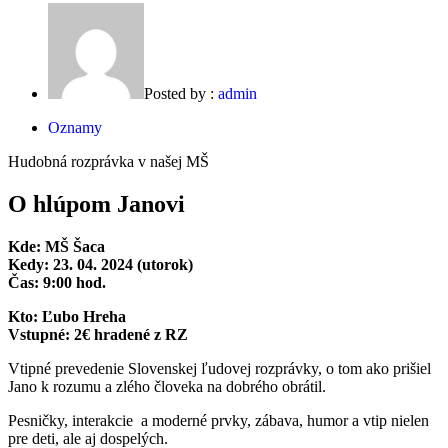
Posted by :
admin
Oznamy
Hudobná rozprávka v našej MŠ
O hlúpom Janovi
Kde: MŠ Šaca
Kedy: 23. 04. 2024 (utorok)
Č
as:
9:00 hod.
Kto:
Ľ
ubo Hreha
Vstupné: 2€
hradené z RZ
Vtipné prevedenie Slovenskej ľudovej rozprávky, o tom ako prišiel
Jano k rozumu a zlého človeka na dobrého obrátil.
Pesničky, interakcie a moderné prvky, zábava, humor a vtip nielen
pre deti, ale aj dospelých.