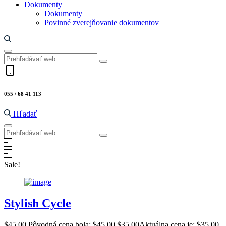
Dokumenty
Dokumenty
Povinné zverejňovanie dokumentov
055 / 68 41 113
Hľadať
Sale!
Stylish Cycle
$
45.00
Pôvodná cena bola: $45.00.
$
35.00
Aktuálna cena je: $35.00.