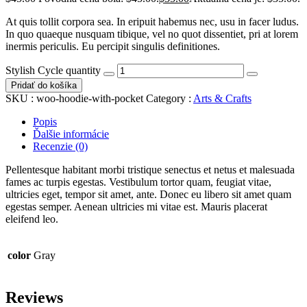
At quis tollit corpora sea. In eripuit habemus nec, usu in facer ludus.
In quo quaeque nusquam tibique, vel no quot dissentiet, pri at lorem
inermis periculis. Eu percipit singulis definitiones.
Stylish Cycle quantity
Pridať do košíka
SKU :
woo-hoodie-with-pocket
Category :
Arts & Crafts
Popis
Ďalšie informácie
Recenzie (0)
Pellentesque habitant morbi tristique senectus et netus et malesuada
fames ac turpis egestas. Vestibulum tortor quam, feugiat vitae,
ultricies eget, tempor sit amet, ante. Donec eu libero sit amet quam
egestas semper. Aenean ultricies mi vitae est. Mauris placerat
eleifend leo.
color
Gray
Reviews