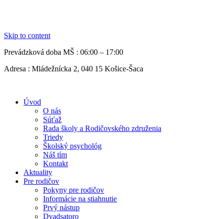
Skip to content
Prevádzková doba MŠ :
06:00 – 17:00
Adresa :
Mládežnícka 2, 040 15 Košice-Šaca
Úvod
O nás
Súťaž
Rada školy a Rodičovského združenia
Triedy
Školský psychológ
Náš tím
Kontakt
Aktuality
Pre rodičov
Pokyny pre rodičov
Informácie na stiahnutie
Prvý nástup
Dvadsatoro