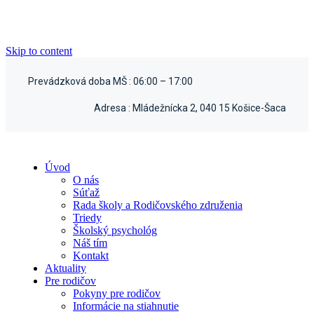
Skip to content
Prevádzková doba MŠ :
06:00 – 17:00
Adresa :
Mládežnícka 2, 040 15 Košice-Šaca
Úvod
O nás
Súťaž
Rada školy a Rodičovského združenia
Triedy
Školský psychológ
Náš tím
Kontakt
Aktuality
Pre rodičov
Pokyny pre rodičov
Informácie na stiahnutie