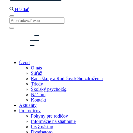
Hľadať
Úvod
O nás
Súťaž
Rada školy a Rodičovského združenia
Triedy
Školský psychológ
Náš tím
Kontakt
Aktuality
Pre rodičov
Pokyny pre rodičov
Informácie na stiahnutie
Prvý nástup
Dvadsatoro