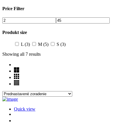
Price Filter
Produkt size
L
(3)
M
(5)
S
(3)
Showing all 7 results
Quick view