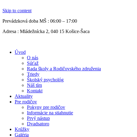
Skip to content
Prevádzková doba MŠ :
06:00 – 17:00
Adresa :
Mládežnícka 2, 040 15 Košice-Šaca
Úvod
O nás
Súťaž
Rada školy a Rodičovského združenia
Triedy
Školský psychológ
Náš tím
Kontakt
Aktuality
Pre rodičov
Pokyny pre rodičov
Informácie na stiahnutie
Prvý nástup
Dvadsatoro
Krúžky
Galéria