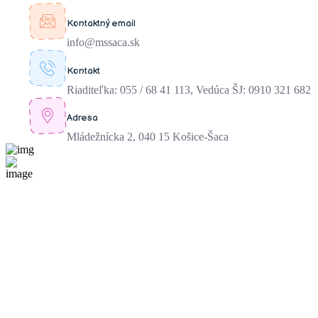
Kontaktný email
info@mssaca.sk
Kontakt
Riaditeľka: 055 / 68 41 113, Vedúca ŠJ: 0910 321 682
Adresa
Mládežnícka 2, 040 15 Košice-Šaca