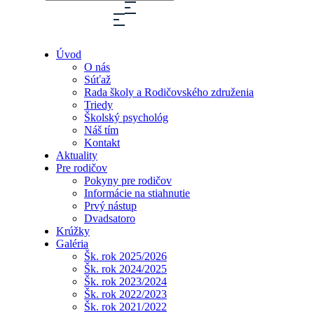
Úvod
O nás
Súťaž
Rada školy a Rodičovského združenia
Triedy
Školský psychológ
Náš tím
Kontakt
Aktuality
Pre rodičov
Pokyny pre rodičov
Informácie na stiahnutie
Prvý nástup
Dvadsatoro
Krúžky
Galéria
Šk. rok 2025/2026
Šk. rok 2024/2025
Šk. rok 2023/2024
Šk. rok 2022/2023
Šk. rok 2021/2022