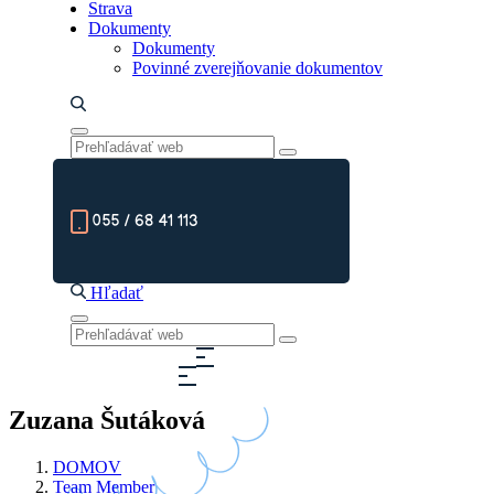
Strava
Dokumenty
Dokumenty
Povinné zverejňovanie dokumentov
055 / 68 41 113
Hľadať
Zuzana Šutáková
DOMOV
Team Member