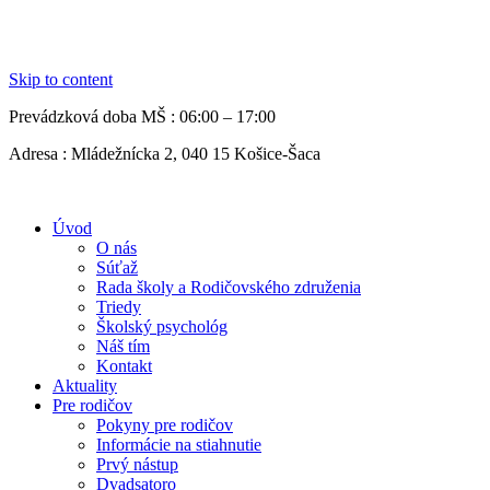
Skip to content
Prevádzková doba MŠ :
06:00 – 17:00
Adresa :
Mládežnícka 2, 040 15 Košice-Šaca
Úvod
O nás
Súťaž
Rada školy a Rodičovského združenia
Triedy
Školský psychológ
Náš tím
Kontakt
Aktuality
Pre rodičov
Pokyny pre rodičov
Informácie na stiahnutie
Prvý nástup
Dvadsatoro