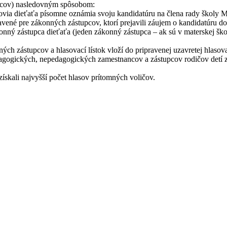
upcov) nasledovným spôsobom:
ovia dieťaťa písomne oznámia svoju kandidatúru na člena rady školy MŠ
ravené pre zákonných zástupcov, ktorí prejavili záujem o kandidatúru do
onný zástupca dieťaťa (jeden zákonný zástupca – ak sú v materskej škol
ch zástupcov a hlasovací lístok vloží do pripravenej uzavretej hlaso
agogických, nepedagogických zamestnancov a zástupcov rodičov detí zr
ískali najvyšší počet hlasov prítomných voličov.