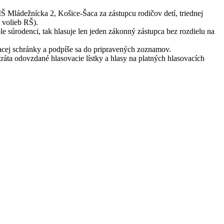
 Mládežnícka 2, Košice-Šaca za zástupcu rodičov detí, triednej
 volieb RŠ).
e súrodenci, tak hlasuje len jeden zákonný zástupca bez rozdielu na
vacej schránky a podpíše sa do pripravených zoznamov.
áta odovzdané hlasovacie lístky a hlasy na platných hlasovacích