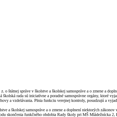
z. o štátnej správe v školstve a školskej samospráve a o zmene a dopl
 školská rada sú iniciatívne a poradné samosprávne orgány, ktoré vyja
y a vzdelávania. Plnia funkciu verejnej kontroly, posudzujú a vyjadruj
stve a školskej samospráve a o zmene a doplnení niektorých zákonov v
ôvodu skončenia funkčného obdobia Rady školy pri MŠ Mládežnícka 2,